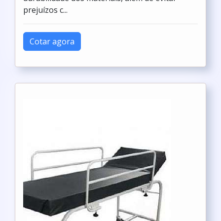
prejuízos c...
Cotar agora