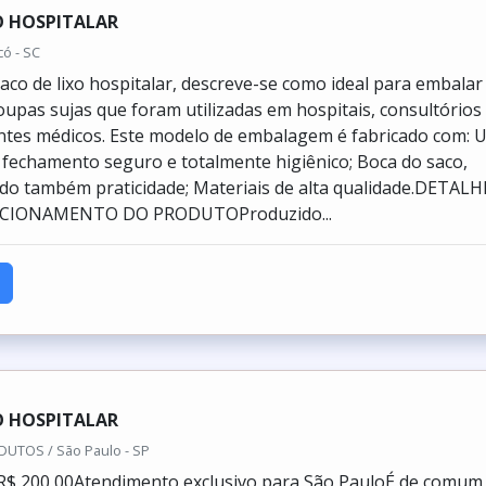
O HOSPITALAR
có - SC
aco de lixo hospitalar, descreve-se como ideal para embalar
oupas sujas que foram utilizadas em hospitais, consultórios
ntes médicos. Este modelo de embalagem é fabricado com: 
e fechamento seguro e totalmente higiênico; Boca do saco,
o também praticidade; Materiais de alta qualidade.DETALH
CIONAMENTO DO PRODUTOProduzido...
O HOSPITALAR
DUTOS / São Paulo - SP
 R$ 200,00Atendimento exclusivo para São PauloÉ de comum