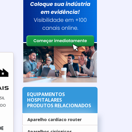
EQUIPAMENTOS
SIL
HOSPITALARES
PRODUTOS RELACIONADOS
A DO
Aparelho cardíaco router
DE
Aparelhos cirúrgicos