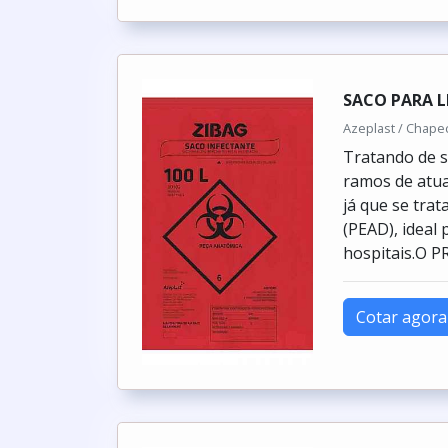
SACO PARA L
Azeplast / Chape
Tratando de sa
ramos de atua
já que se tra
(PEAD), ideal 
hospitais.O 
Cotar agora