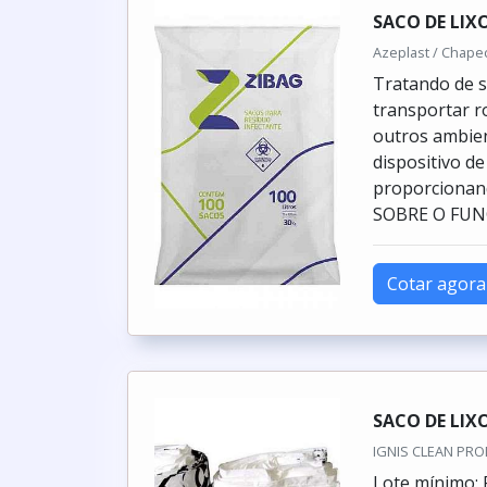
SACO DE LIX
Azeplast / Chape
Tratando de s
transportar r
outros ambie
dispositivo d
proporcionand
SOBRE O FUN
Cotar agora
SACO DE LIX
IGNIS CLEAN PRO
Lote mínimo: