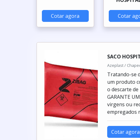
Cotar agora
Cotar ag
SACO HOSPI
Azeplast / Chape
Tratando-se d
um produto co
o descarte de
GARANTE UMA 
virgens ou re
empregados na
Cotar agora