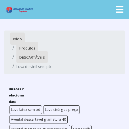
Início
Produtos
DESCARTÁVEIS
Luva de vinil sem pó
Buscas r
elaciona
das:
Luva latex sem pó
Luva cirúrgica preço
Avental descartável gramatura 40