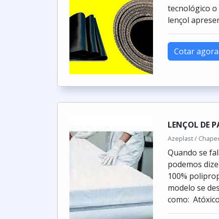
tecnológico o
lençol apresen
Cotar agora
LENÇOL DE P
Azeplast / Chape
Quando se fal
podemos dizer
100% poliprop
modelo se des
como: Atóxico;