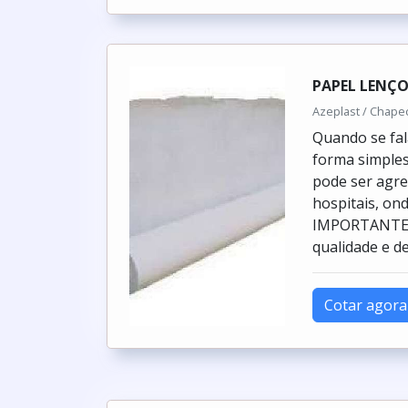
PAPEL LENÇ
Azeplast / Chape
Quando se fal
forma simple
pode ser agre
hospitais, on
IMPORTANTES 
qualidade e de 
Cotar agora