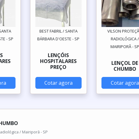
 SANTA
BEST FABRIL / SANTA
VILSON PROTEÇ
TE - SP
BÁRBARA D'OESTE - SP
RADIOLÓGICA /
MAIRIPORÃ - S
S
LENÇÓIS
ARES
HOSPITALARES
LENÇOL DE
O
PREÇO
CHUMBO
ora
Cotar agora
Cotar agora
CHUMBO
adiológica / Mairiporã - SP