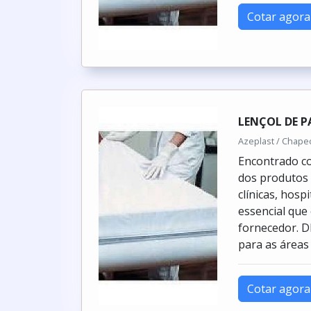
Cotar agora
LENÇOL DE P
Azeplast / Chape
Encontrado co
dos produtos 
clínicas, hosp
essencial que
fornecedor.
para as áreas 
Cotar agora