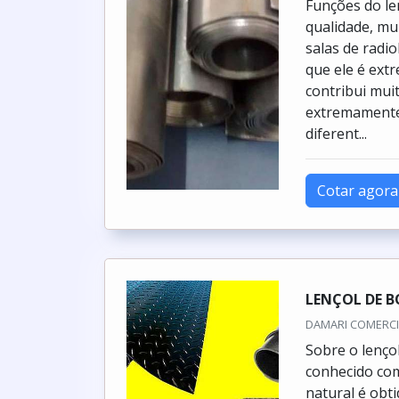
Funções do l
qualidade, mu
salas de radi
que ele é ext
contribui mui
extremamente 
diferent...
Cotar agora
LENÇOL DE 
DAMARI COMERCIO
Sobre o lenço
conhecido como
natural é obti