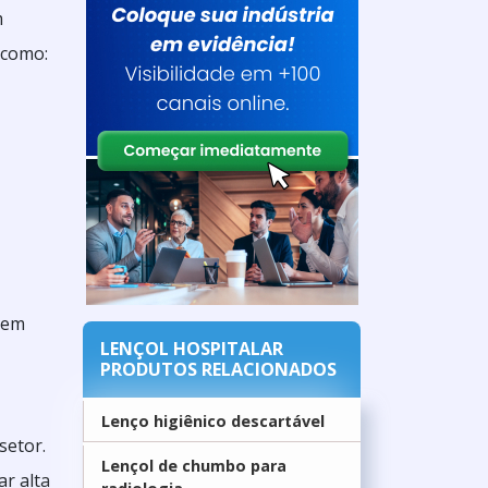
m
 como:
sem
LENÇOL HOSPITALAR
PRODUTOS RELACIONADOS
Lenço higiênico descartável
setor.
Lençol de chumbo para
ar alta