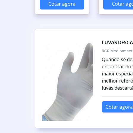
Cotar agora
Cotar ag
LUVAS DESCA
RGR Medicamentos
Quando se des
encontrar no
maior especia
melhor referê
luvas descart
Cotar agora