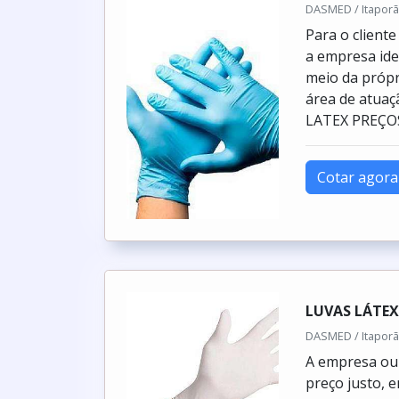
DASMED / Itaporã
Para o cliente
a empresa ide
meio da própr
área de atu
LATEX PREÇOSe
Cotar agora
LUVAS LÁTEX
DASMED / Itaporã
A empresa ou 
preço justo, 