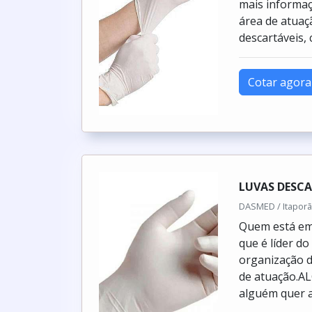
mais informaç
área de atuaç
descartáveis, 
Cotar agora
LUVAS DESCA
DASMED / Itaporã
Quem está em 
que é líder d
organização d
de atuação.
alguém quer ac