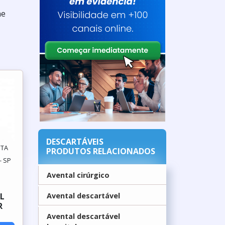
ne
DESCARTÁVEIS
NTA
PRODUTOS RELACIONADOS
- SP
Avental cirúrgico
L
Avental descartável
R
Avental descartável