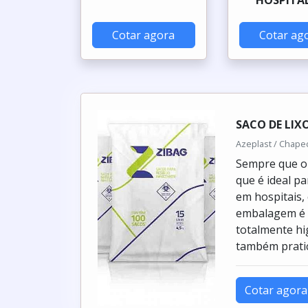
Cotar agora
Cotar ag
SACO DE LIX
Azeplast / Chape
Sempre que o a
que é ideal p
em hospitais,
embalagem é 
totalmente hi
também pratic
Cotar agora