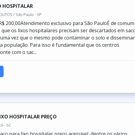
O HOSPITALAR
DUTOS / São Paulo - SP
 R$ 200,00Atendimento exclusivo para São PauloÉ de comum
que os lixos hospitalares precisam ser descartados em sac
 uma vez que o mesmo pode contaminar o solo e dissemina
a população. Para isso é fundamental que os centros
onte com o sac...
IXO HOSPITALAR PREÇO
có - SC
co para lixo hospitalar preço acessível, dentre os vários