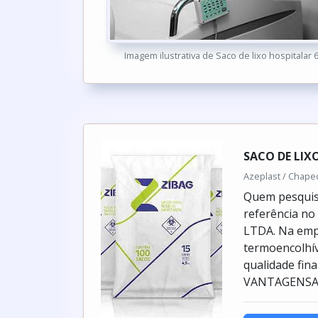
Imagem ilustrativa de Saco de lixo hospitalar 6
SACO DE LIX
Azeplast / Chape
Quem pesquisa
referência no
LTDA. Na empr
termoencolhív
qualidade fi
VANTAGENSAin