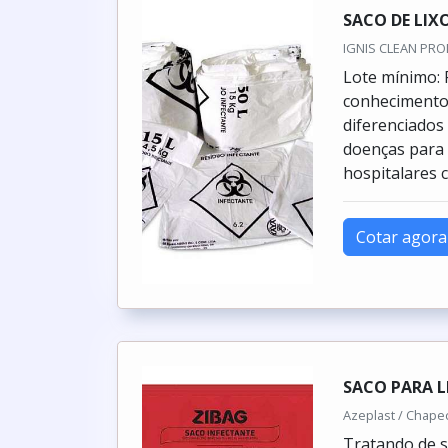
SACO DE LIX
IGNIS CLEAN PRO
Lote mínimo:
conhecimento 
diferenciados
doenças para 
hospitalares c
Cotar agora
SACO PARA L
Azeplast / Chape
Tratando de sa