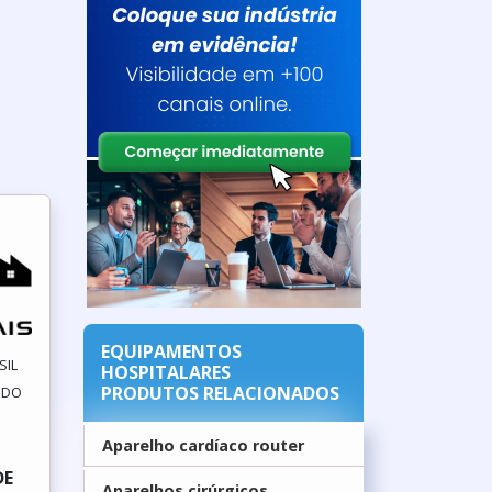
EQUIPAMENTOS
SIL
HOSPITALARES
PRODUTOS RELACIONADOS
A DO
Aparelho cardíaco router
DE
Aparelhos cirúrgicos