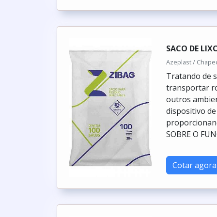
SACO DE LIX
Azeplast / Chape
Tratando de s
transportar r
outros ambie
dispositivo d
proporcionand
SOBRE O FUN
Cotar agora