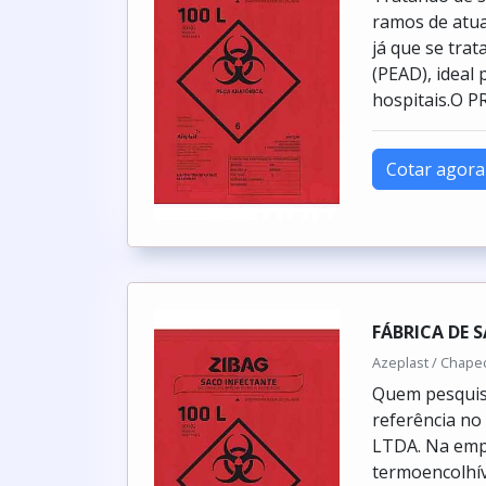
ramos de atua
já que se tra
(PEAD), ideal 
hospitais.O 
Cotar agora
FÁBRICA DE 
Azeplast / Chape
Quem pesquisa
referência no
LTDA. Na empr
termoencolhív