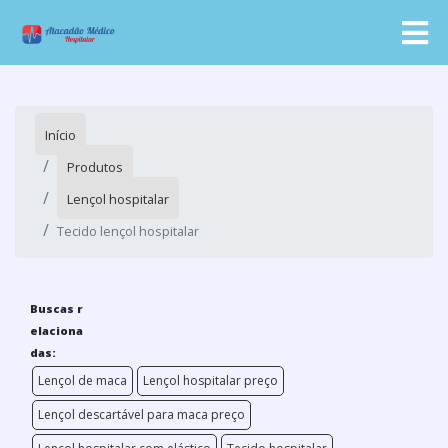
Início
Produtos
Lençol hospitalar
Tecido lençol hospitalar
Buscas r
elaciona
das:
Lençol de maca
Lençol hospitalar preço
Lençol descartável para maca preço