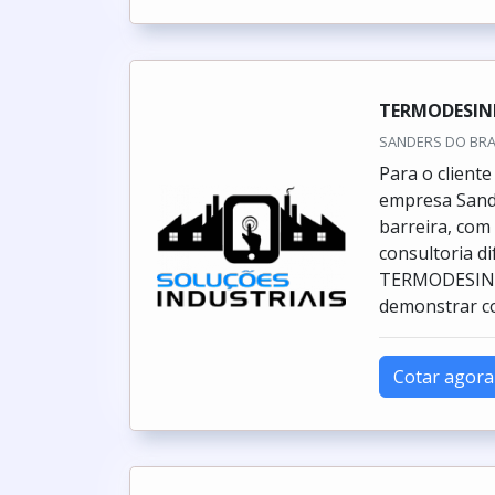
TERMODESIN
SANDERS DO BRASI
Para o client
empresa Sande
barreira, com
consultoria d
TERMODESINFE
demonstrar co
Cotar agora