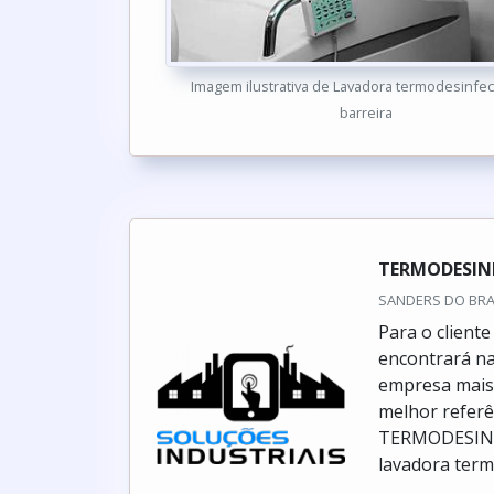
Imagem ilustrativa de Lavadora termodesinfec
barreira
TERMODESIN
SANDERS DO BRASI
Para o client
encontrará na
empresa mais 
melhor refer
TERMODESINF
lavadora term