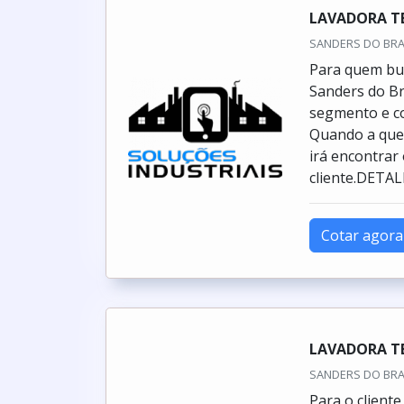
LAVADORA T
SANDERS DO BRASI
Para quem bu
Sanders do Br
segmento e co
Quando a ques
irá encontrar
cliente.DETAL
Cotar agora
LAVADORA T
SANDERS DO BRASI
Para o client