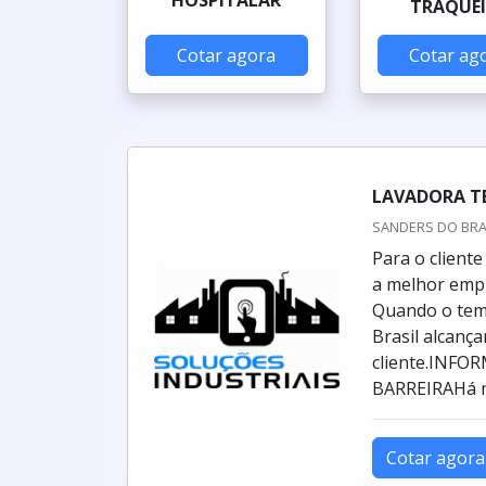
TRAQUEI
Cotar agora
Cotar ag
LAVADORA T
SANDERS DO BRASI
Para o client
a melhor emp
Quando o tema
Brasil alcanç
cliente.INF
BARREIRAHá mu
Cotar agora