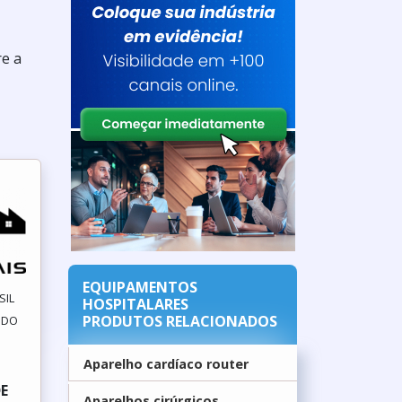
re a
EQUIPAMENTOS
SIL
HOSPITALARES
PRODUTOS RELACIONADOS
A DO
Aparelho cardíaco router
E
Aparelhos cirúrgicos