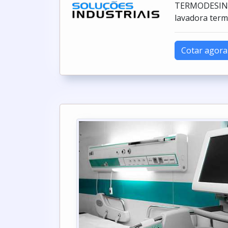
TERMODESINF
lavadora term
Cotar agora