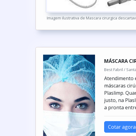
Imagem ilustrativa de Mascara cirurgica descarta
MÁSCARA CI
Best Fabril / San
Atendimento e
máscaras cirúr
Plaslimp. Qua
justo, na Pla
a pronta entr
Cotar agora