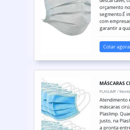
descartável,
orçamento no 
segmento.É i
com empresas 
garantir a qua
Cotar agora
MÁSCARAS CI
PLASLIMP / Monte
Atendimento e
máscaras cirúr
Plaslimp. Qua
justo, na Pla
a pronta entr