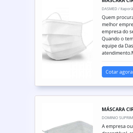
MASCARA CI
DASMED / Itaporã
Quem procura 
melhor empre
empresa do se
Quando o tema
equipe da Da
atendimento.
Cotar agora
MÁSCARA CI
DOMINIO SUPRIME
A empresa ou 