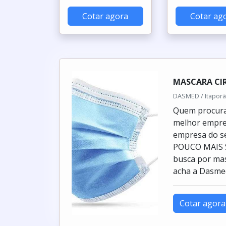
Cotar agora
Cotar ag
MASCARA CI
DASMED / Itaporã
Quem procura 
melhor empre
empresa do s
POUCO MAIS
busca por mas
acha a Dasmed.
Cotar agora