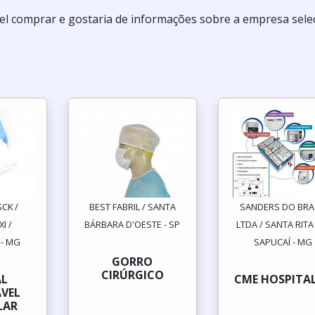
el comprar e gostaria de informações sobre a empresa sele
CK /
BEST FABRIL / SANTA
SANDERS DO BRA
I /
BÁRBARA D'OESTE - SP
LTDA / SANTA RIT
 - MG
SAPUCAÍ - MG
GORRO
CIRÚRGICO
AL
CME HOSPITA
VEL
LAR