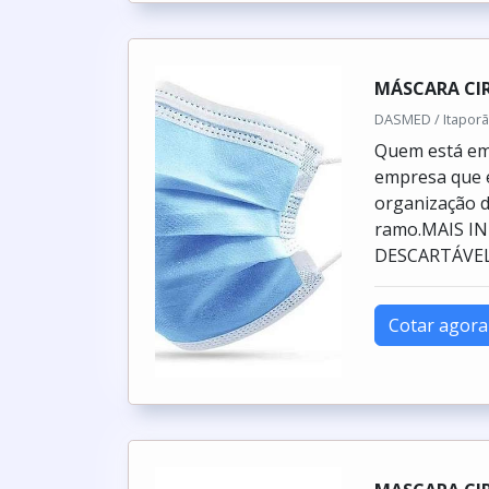
MÁSCARA CI
DASMED / Itaporã
Quem está em 
empresa que é
organização 
ramo.MAIS I
DESCARTÁVELQu
Cotar agora