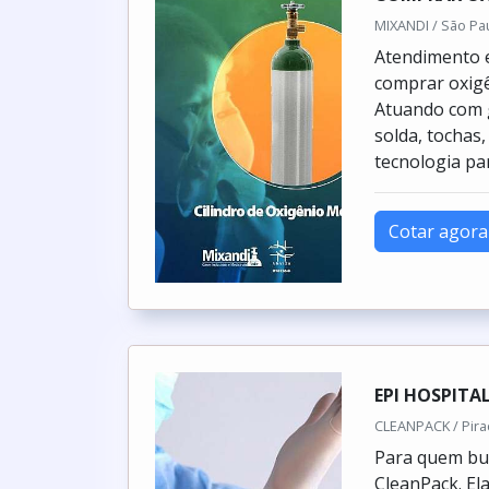
MIXANDI / São Pau
Atendimento 
comprar oxigên
Atuando com g
solda, tochas
tecnologia pa
Cotar agora
EPI HOSPITA
CLEANPACK / Pirac
Para quem bus
CleanPack. El