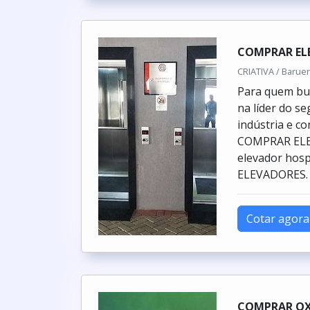
COMPRAR EL
CRIATIVA / Baruer
Para quem bus
na líder do s
indústria e 
COMPRAR ELE
elevador hosp
ELEVADORES. É
Cotar agora
COMPRAR OX