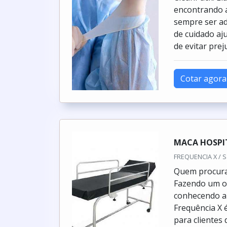
encontrando a
sempre ser ad
de cuidado aju
de evitar preju
Cotar agora
MACA HOSPI
FREQUENCIA X / S
Quem procura 
Fazendo um or
conhecendo a 
Frequência X 
para cliente