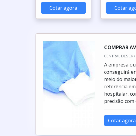
Cotar agora
Cotar ag
COMPRAR AV
CENTRAL DESCK / 
A empresa ou 
conseguirá en
meio do maior
referência em
hospitalar, c
precisão com 
Cotar agora