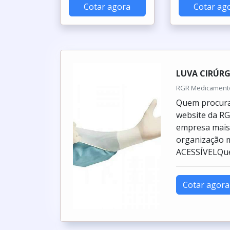
Cotar agora
Cotar ag
LUVA CIRÚRG
RGR Medicamentos
Quem procura 
website da R
empresa mais 
organização 
ACESSÍVELQuem
Cotar agora