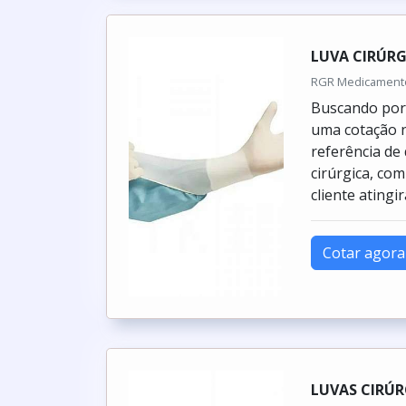
LUVA CIRÚRG
RGR Medicamentos
Buscando por 
uma cotação 
referência de
cirúrgica, co
cliente atingi
Cotar agora
LUVAS CIRÚR