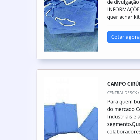
de divulgação
INFORMAÇÕES
quer achar kit
Cotar agora
CAMPO CIRÚ
CENTRAL DESCK / 
Para quem bus
do mercado Ce
Industriais e
segmento.Qua
colaboradores