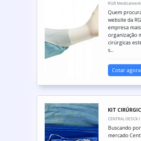
RGR Medicamentos
Quem procura 
website da R
empresa mais 
organização 
cirúrgicas es
s...
Cotar agora
KIT CIRÚRGI
CENTRAL DESCK / 
Buscando por k
mercado Centr