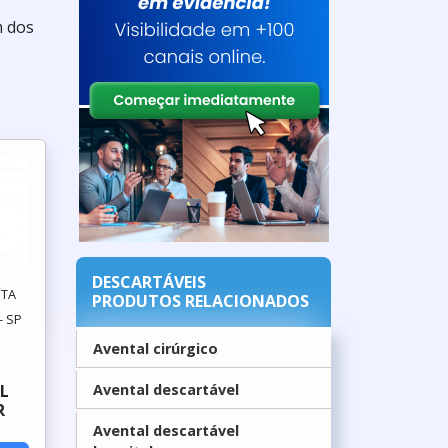
m dos
DESCARTÁVEIS
NTA
PRODUTOS RELACIONADOS
- SP
Avental cirúrgico
L
Avental descartável
R
Avental descartável