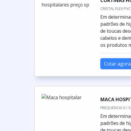
Em determinad
padrões de hi
de toucas des
cabelos e dem
os produtos m
Cotar agora
MACA HOSPI
FREQUENCIA X / S
Em determinad
padrões de hi
de toucas des
cabelos e dem