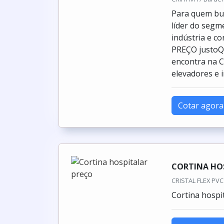
Para quem bus
líder do segm
indústria e 
PREÇO justoQu
encontra na C
elevadores e i
Cotar agora
CORTINA HO
CRISTAL FLEX PVC 
Cortina hospi