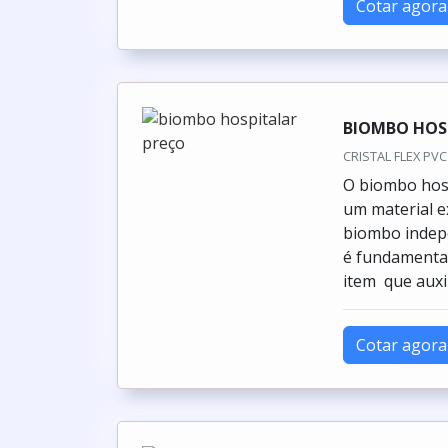
Cotar agora
BIOMBO HOS
CRISTAL FLEX PVC 
O biombo hosp
um material e
biombo indepe
é fundamental
item que auxil
Cotar agora