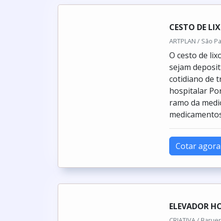
CESTO DE LI
ARTPLAN / São Pa
O cesto de li
sejam deposit
cotidiano de 
hospitalar Po
ramo da medic
medicamentos,
Cotar agora
ELEVADOR H
CRIATIVA / Baruer