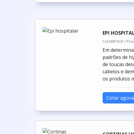
EPI HOSPITA
CLEANPACK / Pirac
Em determinad
padrões de hi
de toucas des
cabelos e dem
os produtos m
Cotar agora
CORTINAS HO
CRISTAL FLEX PVC 