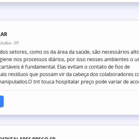
LAR
icaba - SP
os setores, como os da área da saúde, são necessários alt
giene nos processos diários, por isso nesses ambientes o u
cartáveis é fundamental. Elas evitam o contato de fios de
ais resíduos que possam vir da cabeça dos colaboradores 
anipulados.O tnt touca hospitalar preço pode variar de acor.
SPITALARES PREÇO SP
/ Piracicaba - SP