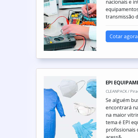
nacionais e i
equipamentos m
transmissão d
Cotar agora
EPI EQUIPAM
CLEANPACK / Pirac
Se alguém bus
encontrará na
na maior vitr
tema é EPI eq
profissionais
acess&...