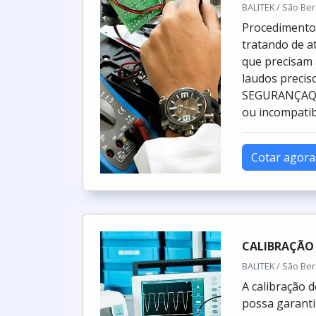
BALITEK / São Be
Procedimentos
tratando de a
que precisam 
laudos preci
SEGURANÇAQua
ou incompatibi
Cotar agora
CALIBRAÇÃO
BALITEK / São Be
A calibração 
possa garantir