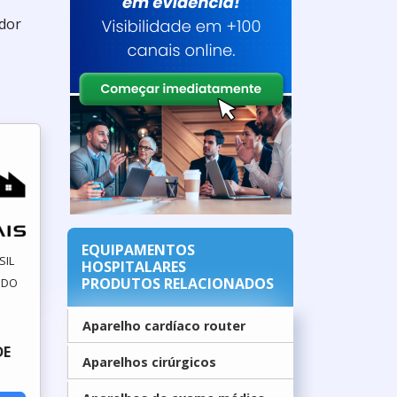
edor
EQUIPAMENTOS
SIL
HOSPITALARES
PRODUTOS RELACIONADOS
A DO
Aparelho cardíaco router
DE
Aparelhos cirúrgicos