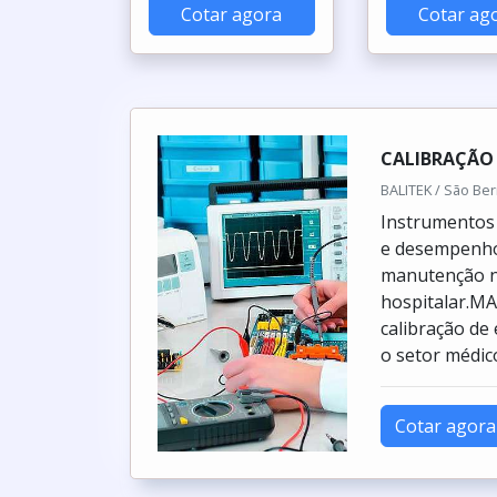
Cotar agora
Cotar ag
CALIBRAÇÃO
BALITEK / São Be
Instrumentos 
e desempenho
manutenção n
hospitalar.M
calibração d
o setor médico
Cotar agora