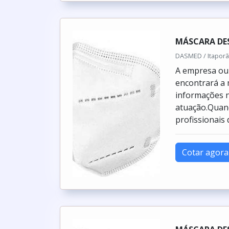
MÁSCARA DE
DASMED / Itaporã
A empresa ou 
encontrará a 
informações n
atuação.Quand
profissionais
Cotar agora