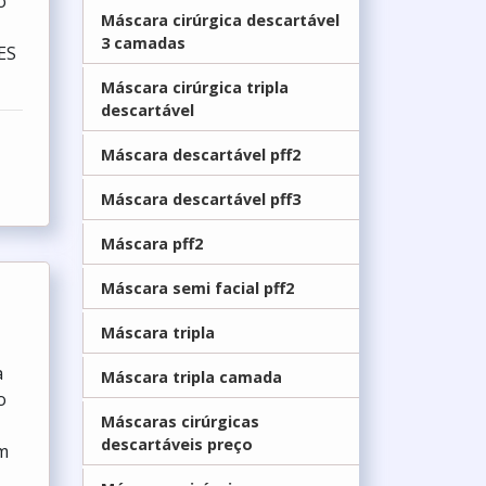
o
Máscara cirúrgica descartável
3 camadas
ES
Máscara cirúrgica tripla
descartável
Máscara descartável pff2
Máscara descartável pff3
Máscara pff2
Máscara semi facial pff2
Máscara tripla
a
Máscara tripla camada
o
Máscaras cirúrgicas
descartáveis preço
om