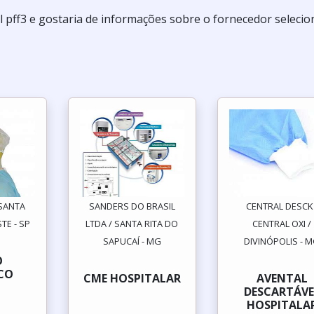
l pff3 e gostaria de informações sobre o fornecedor selecio
 SANTA
SANDERS DO BRASIL
CENTRAL DESCK 
TE - SP
LTDA / SANTA RITA DO
CENTRAL OXI /
SAPUCAÍ - MG
DIVINÓPOLIS - 
O
CO
CME HOSPITALAR
AVENTAL
DESCARTÁVE
HOSPITALA