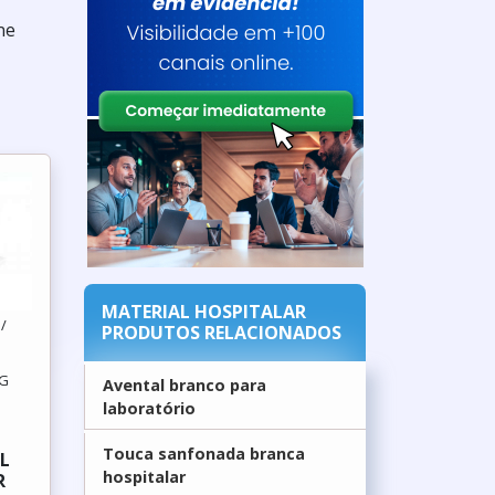
ne
MATERIAL HOSPITALAR
/
PRODUTOS RELACIONADOS
MG
Avental branco para
laboratório
Touca sanfonada branca
L
hospitalar
R