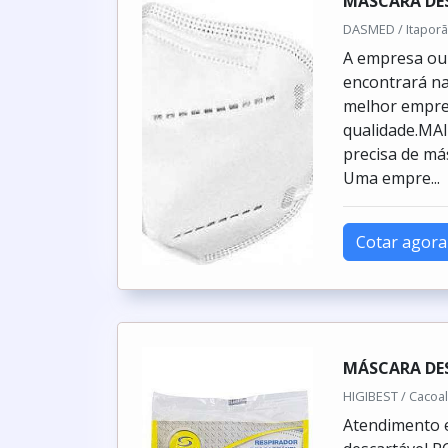
MÁSCARA DE
DASMED / Itaporã
A empresa ou 
encontrará n
melhor empre
qualidade.M
precisa de má
Uma empre...
Cotar agora
MÁSCARA DE
HIGIBEST / Cacoal
Atendimento 