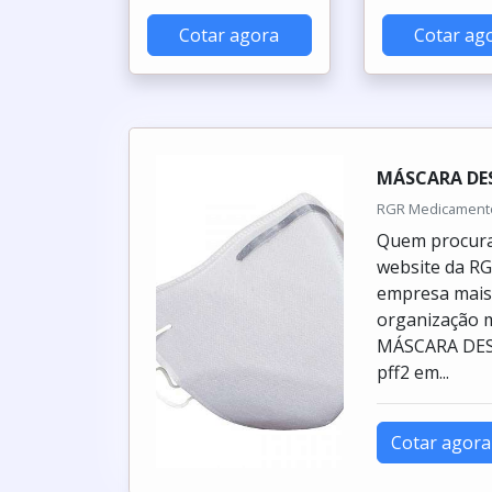
Cotar agora
Cotar ag
MÁSCARA DE
RGR Medicamentos
Quem procura 
website da R
empresa mais 
organização 
MÁSCARA DESC
pff2 em...
Cotar agora