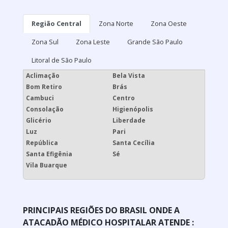
Região Central
Zona Norte
Zona Oeste
Zona Sul
Zona Leste
Grande São Paulo
Litoral de São Paulo
Aclimação
Bela Vista
Bom Retiro
Brás
Cambuci
Centro
Consolação
Higienópolis
Glicério
Liberdade
Luz
Pari
República
Santa Cecília
Santa Efigênia
Sé
Vila Buarque
PRINCIPAIS REGIÕES DO BRASIL ONDE A
ATACADÃO MÉDICO HOSPITALAR ATENDE :