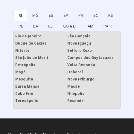
RJ
MG
ES
SP
PR
SC
RS
PE
BA
CE
GO e DF
AM
PA
Rio de Janeiro
São Gonçalo
Duque de Caxias
Nova Iguaçu
Niterói
Belford Roxo
São João de Meriti
Campos dos Goytacazes
Petrópolis
Volta Redonda
Magé
Itaboraí
Mesquita
Nova Friburgo
Barra Mansa
Macaé
Cabo Frio
Nilópolis
Teresópolis
Resende
Atacadão Médico Hospitalar - Cotações rápidas com